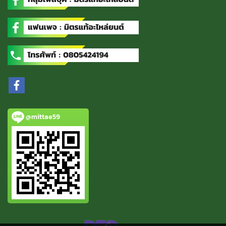
@mittae59