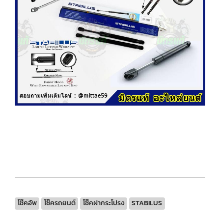
โช๊คอัพ
โช๊ครถยนต์
โช๊คฝากระโปรง
STABILUS