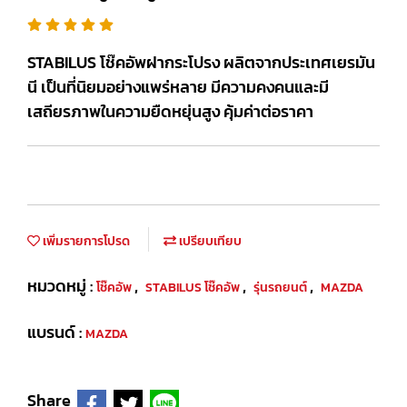
STABILUS โช๊คอัพฝากระโปรง ผลิตจากประเทศเยรมัน
นี เป็นที่นิยมอย่างแพร่หลาย มีความคงคนและมี
เสถียรภาพในความยืดหยุ่นสูง คุ้มค่าต่อราคา
เพิ่มรายการโปรด
เปรียบเทียบ
หมวดหมู่ :
,
,
,
โช๊คอัพ
STABILUS โช๊คอัพ
รุ่นรถยนต์
MAZDA
แบรนด์ :
MAZDA
Share