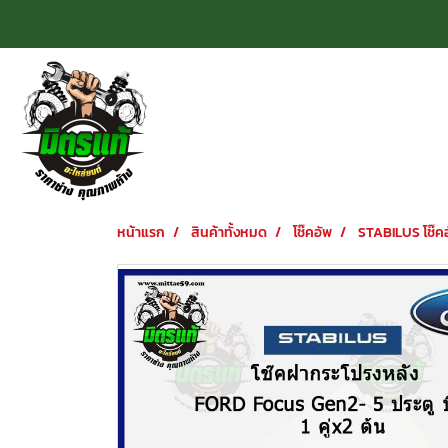
หน้าแรก
สินค้าทั้งหมด
โช๊คอัพ
STABILUS โช๊ค