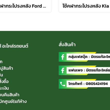
โช๊คฝากระโปรงหลัง Ford Focus Gen 2 ปี 11 โฟกัส 4 ประตู 1 คู่ (2 ต้น) STABILUS
สั่งสินค้า
้ อะไหล่รถยนต์
ัก
่สินค้า
่น
่งซื้อ
ะเงิน
่ยนคืนสินค้า
บิกศูนย์(แท้ห้าง