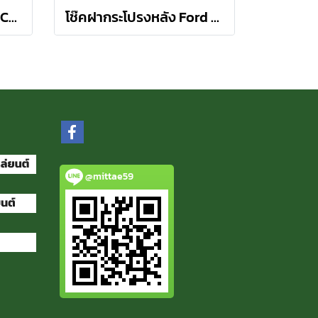
โช๊คฝากระโปรงหลัง Kia Carnival ปี 06-15 เกียร์ คานิวัล 1 คู่ (2 ต้น) STABILUS
โช๊คฝากระโปรงหลัง Ford Focus Gen 1 ปี 04-08 โฟกัส 5 ประตู 1 คู่ (2 ต้น) STABILUS
@mittae59