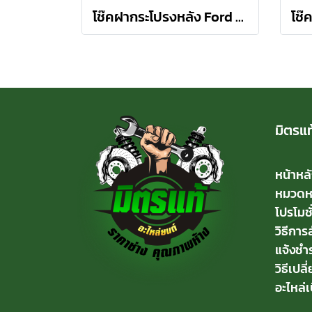
โช๊คฝากระโปรงหลัง Ford Focus Gen 1 ปี 05-11 โฟกัส 4 ประตู 1 คู่ (2 ต้น) STABILUS
มิตรแท
หน้าหล
หมวดหมู
โปรโมชั
วิธีการสั
แจ้งชำร
วิธีเปลี
อะไหล่เ